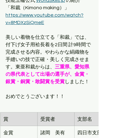
技能五輪公式 
WorldSkills.jp
 の紹介
「和裁（Kimono making）」　
https://www.youtube.com/watch?
v=8MDXzSiQmeE
美しい着物を仕立てる「和裁」では、
付下げ女子用袷長着を2日間 計9時間で
完成させる内容。やわらかな絹織物を
手縫いの技で正確・美しく完成させま
す。東亜和裁からは、
三重県、愛知県
の県代表として出場の選手が、金賞・
銀賞・銅賞・敢闘賞を受賞
しました！
おめでとうございます！！
賞
受賞者
支部名
金賞
諸岡　美有
四日市支部