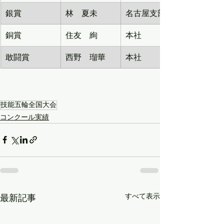
銀賞
林　夏未
名古屋支部
銅賞
住友　絢
本社
敢闘賞
西野　瑠華
本社
技能五輪全国大会
コンクール実績
すべて表示
最新記事