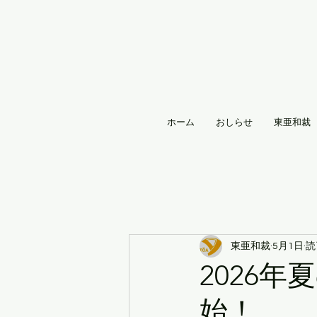
ホーム
おしらせ
東亜和裁
東亜和裁
5月1日
読
2026
始！