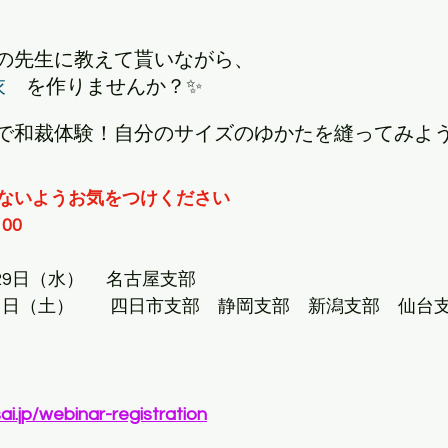
の先生に教えて貰いながら、
衣
　を作りませんか？
✨
で和裁体験！自分のサイズのゆかたを縫ってみよう
ないようお気をつけください
00
29日（水） 　名古屋支部
1日（土）         四日市支部　静岡支部　新潟支部　仙台
詳細は　						 
i.jp/webinar-registration