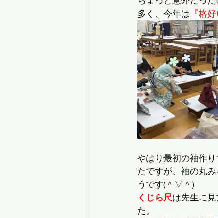
ちょっと意外だった
多く、今年は
『格好
やはり最初の袖作り
たですが、袖の丸み
うです(＾▽＾)
くじら尺
は先生に見
た。