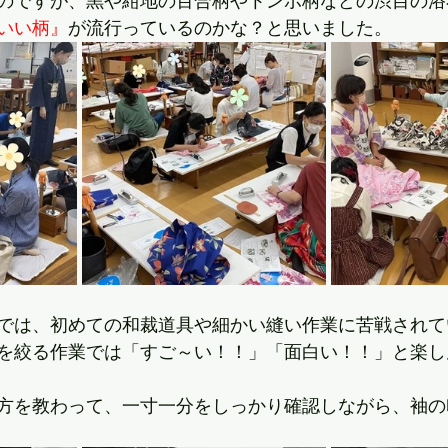
のですが、黒や紺地の百合柄やトンボ柄などの渋目の浴
いい柄』
が流行っているのかな？と思いました。
では、初めての和裁道具や細かい縫い作業に苦戦されて
を絞る作業では「すご～い！！」「面白い！！」と楽し
方を教わって、一寸一分をしっかり確認しながら、袖の