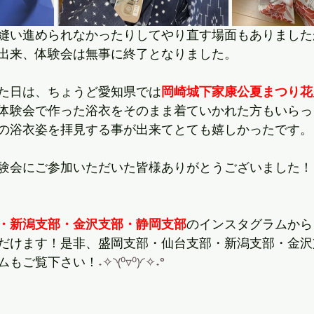
縫い進められなかったりしてやり直す場面もありました
出来、体験会は無事に終了となりました。
た日は、ちょうど愛知県では
岡崎城下家康公夏まつり花
体験会で作った浴衣をそのまま着ていかれた方もいらっ
の浴衣姿を拝見する事が出来てとても嬉しかったです。
験会にご参加いただいた皆様ありがとうございました！
・新潟支部・金沢支部・静岡支部
のインスタグラムから
だけます！是非、
盛岡支部・仙台支部・新潟支部・金沢
ムもご覧下さい！
˖✧◝(⁰▿⁰)◜✧˖°