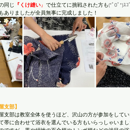
の同じ
『くけ縫い
』
で仕立てに挑戦された方も
(*ﾟ0ﾟ*)ｽ
もありましたが全員無事に完成しました！
屋支部】
屋支部は教室全体を使うほど、沢山の方が参加をしてい
て帯に合わせて浴衣を選んでいる方もいらっしゃいまし