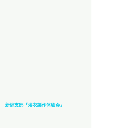
新潟支部『浴衣製作体験会』