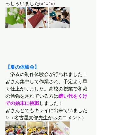
っしゃいました
(๑^᎑^๑)
【夏の体験会】
　浴衣の制作体験会が行われました！
皆さん集中して作業され、予定より早
く仕上がりました。高校の授業で和裁
の勉強をされている方は
縫い代をくけ
での始末に挑戦
しました！
皆さんとてもキレイに出来ていました
✨（名古屋支部先生からのコメント）