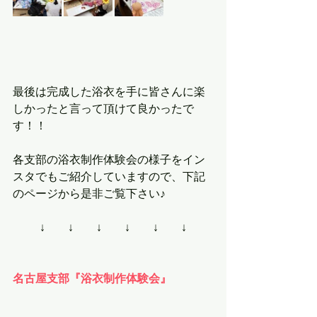
最後は完成した浴衣を手に皆さんに楽
しかったと言って頂けて良かったで
す！！
各支部の浴衣制作体験会の様子をイン
スタでもご紹介していますので、下記
のページから是非ご覧下さい♪
↓　　↓　　↓　　↓　　↓　　↓
名古屋支部『浴衣制作体験会』