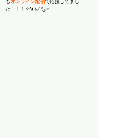
も
オンライン配信
で応援してまし
た！！！✧٩(ˊωˋ*)و✧