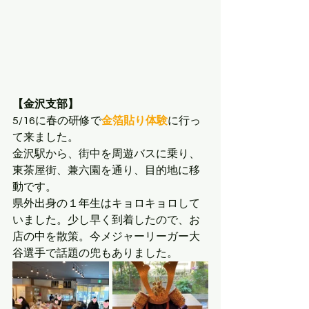
【金沢支部】
5/16に春の研修で
金箔貼り体験
に行っ
て来ました。
金沢駅から、街中を周遊バスに乗り、
東茶屋街、兼六園を通り、目的地に移
動です。
県外出身の１年生はキョロキョロして
いました。少し早く到着したので、お
店の中を散策。今メジャーリーガー大
谷選手で話題の兜もありました。