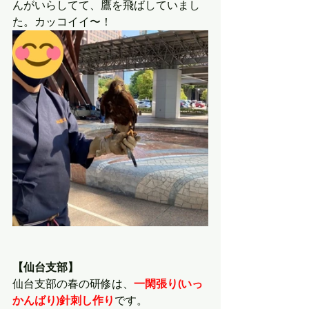
んがいらしてて、鷹を飛ばしていまし
た。カッコイイ〜！
【仙台支部】
仙台支部の春の研修は、
一閑張り(いっ
かんばり)針刺し作り
です。