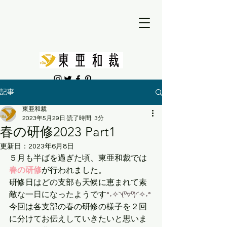
記事
東亜和裁
2023年5月29日
読了時間: 3分
春の研修2023 Part1
更新日：
2023年6月8日
５月も半ばを過ぎた頃、東亜和裁では
春の研修
が行われました。
研修日はどの支部も天候に恵まれて素
敵な一日になったようです
°˖✧◝(⁰▿⁰)◜✧˖°
今回は各支部の春の研修の様子を２回
に分けてお伝えしていきたいと思いま