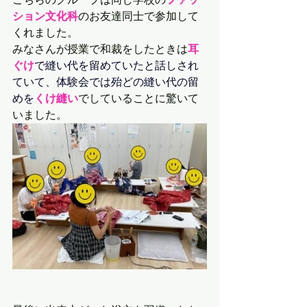
こちらのグループは同じ学校の
ファッ
ション文化科
のお友達同士で参加して
くれました。
みなさんが授業で和裁をしたときは
耳
ぐけ
で縫い代を留めていたと話しされ
ていて、体験会では殆どの縫い代の留
めを
くけ縫い
でしていることに驚いて
いました。