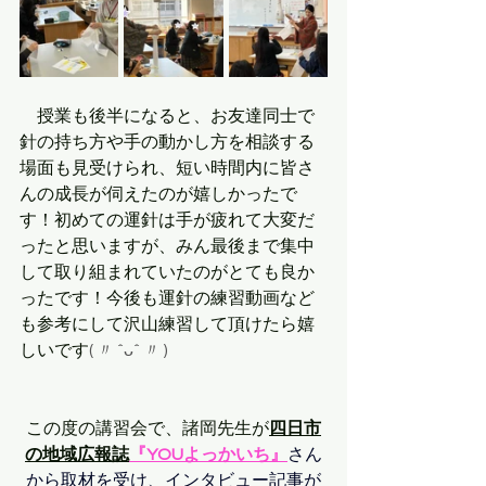
　授業も後半になると、お友達同士で
針の持ち方や手の動かし方を相談する
場面も見受けられ、短い時間内に皆さ
んの成長が伺えたのが嬉しかったで
す！
初めての運針は手が疲れて大変だ
ったと思いますが、みん最後まで集中
して取り組まれていたのがとても良か
ったです！今後も運針の練習動画など
も参考にして沢山練習して頂けたら嬉
しいです
( 〃 ˆᴗˆ 〃 )
この度の講習会で、諸岡先生が
四日市
の地域広報誌
『YOUよっかいち』
さん
から取材を受け、インタビュー記事が