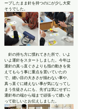
ープしたまま針を持つのにが少し大変
そうでした。
　針の持ち方に慣れてきた所で、いよ
いよ運針をスタートしました。今年は
運針の真っ直ぐさよりも指の動きを覚
えてもらう事に重点を置いていたの
で、縫い目の大きさが揃わない事や、
真っ直ぐに縫えない事が気になってし
まう生徒さんにも、先ずは気にせずに
運針布の端から端まで頑張って縫いき
って欲しいとお伝えしました。