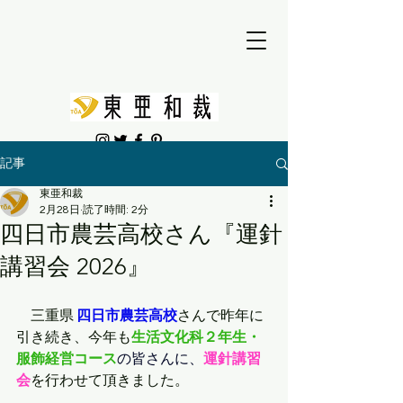
記事
東亜和裁
2月28日
読了時間: 2分
四日市農芸高校さん『運針
講習会 2026』
　三重県 
四日市農芸高校
さんで昨年に
引き続き、今年も
生活文化科２年生・
服飾経営コース
の皆さんに、
運針講習
会
を行わせて頂きました。