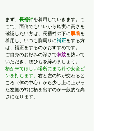
まず、
長襦袢
を着用していきます。こ
こで、面倒でもいいから確実に高さを
確認したい方は、長襦袢の下に
肌着
を
着用し、いつも胸周りに
補正
をする方
は、補正をするのがおすすめです。
ご自身のお好みの深さで
衣紋
を抜いて
いただき、腰ひもを締めましょう。
柄が来てほしい場所にまち針や安全ピ
ンを打ちます。
右と左の衿が交わると
ころ（体の中心）から少し上に上がっ
た左側の衿に柄を出すのが一般的な高
さになります。