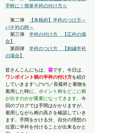
手軽に！簡単半衿の付け方☆
　第二弾　
【本格的】半衿のつけ方～
バチ衿の時～
　第三弾　
半衿の付け方　【広衿の場
合】
　第四弾　
半衿のつけ方　【刺繍半衿
の場合】
皆さんこんにちは、
葵
です。今日は、
ワンポイント柄の半衿の付け方
を紹介
していきます＼(^o^)／長襦袢と着物を
着用した時に、
ポイント柄をどこに柄
が出すのかが重要になってきます。
今
回のブログでは手間はかかりますが、
着用しながら柄の高さを確認していき
ます。手間をかける分、自分の理想の
位置に半衿を付けることが出来るかと