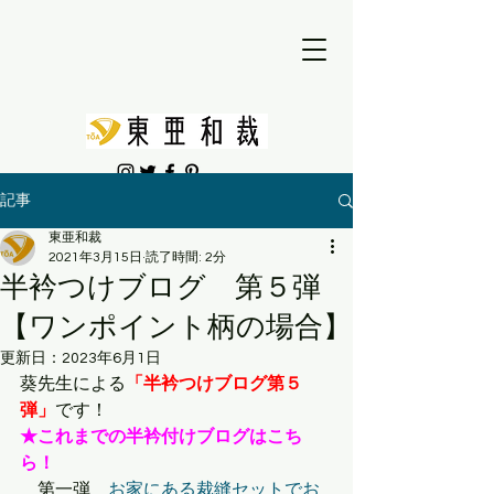
記事
東亜和裁
2021年3月15日
読了時間: 2分
半衿つけブログ 第５弾
【ワンポイント柄の場合】
更新日：
2023年6月1日
葵先生による
「半衿つけブログ第５
弾」
です！
★これまでの半衿付けブログはこち
ら！
　第一弾　
お家にある裁縫セットでお