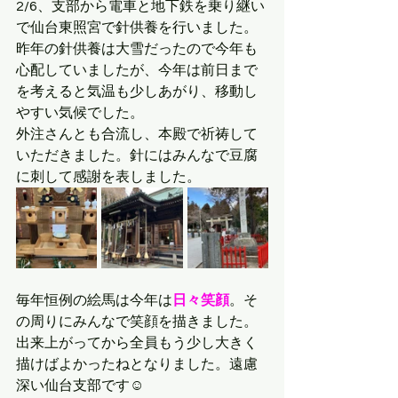
2/6、支部から電車と地下鉄を乗り継い
で仙台東照宮で針供養を行いました。
昨年の針供養は大雪だったので今年も
心配していましたが、今年は前日まで
を考えると気温も少しあがり、移動し
やすい気候でした。
外注さんとも合流し、本殿で祈祷して
いただきました。針にはみんなで豆腐
に刺して感謝を表しました。
毎年恒例の絵馬は今年は
日々笑顔
。そ
の周りにみんなで笑顔を描きました。
出来上がってから全員もう少し大きく
描けばよかったねとなりました。遠慮
深い仙台支部です☺︎