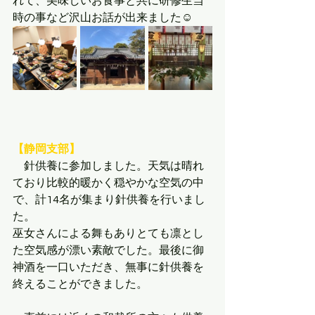
れて、美味しいお食事と共に研修生当
時の事など沢山お話が出来ました☺︎
【静岡支部】
　針供養に参加しました。天気は晴れ
ており比較的暖かく穏やかな空気の中
で、計14名が集まり針供養を行いまし
た。
巫女さんによる舞もありとても凛とし
た空気感が漂い素敵でした。最後に御
神酒を一口いただき、無事に針供養を
終えることができました。