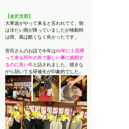
【金沢支部】
大寒波がやって来ると言われてて、朝
は冷たい雨が降っていましたが移動時
は雨、風は酷くなく良かったです。
宮司さんのお話で今年は
60年に１回周
って来る丙午の年で新しい事に挑戦す
るのに良い年
と話されました。聴きな
がら頷いてる研修生が印象的でした。