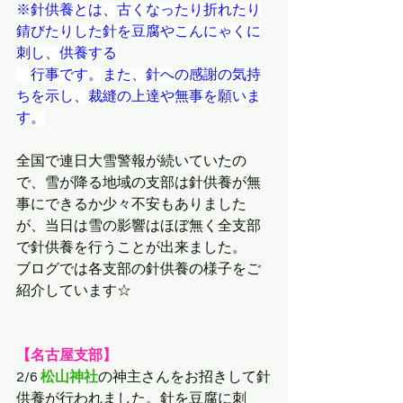
※
針供養とは、古くなったり折れたり
錆びたりした針を豆腐やこんにゃくに
刺し、供養する
　行事です。また、針への感謝の気持
ちを示し、裁縫の上達や無事を願いま
す。
全国で連日大雪警報が続いていたの
で、雪が降る地域の支部は針供養が無
事にできるか少々不安もありました
が、当日は雪の影響はほぼ無く全支部
で針供養を行うことが出来ました。
ブログでは各支部の針供養の様子をご
紹介しています☆
【名古屋支部】
2/6 
松山神社
の神主さんをお招きして針
供養が行われました。針を豆腐に刺