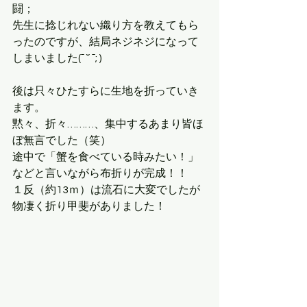
闘；
先生に捻じれない織り方を教えてもら
ったのですが、結局ネジネジになって
しまいました(ˉ ˘ ˉ; )
後は只々ひたすらに生地を折っていき
ます。
黙々、折々………、集中するあまり皆ほ
ぼ無言でした（笑）
途中で「蟹を食べている時みたい！」
などと言いながら布折りが完成！！
１反（約13ｍ）は流石に大変でしたが
物凄く折り甲斐がありました！