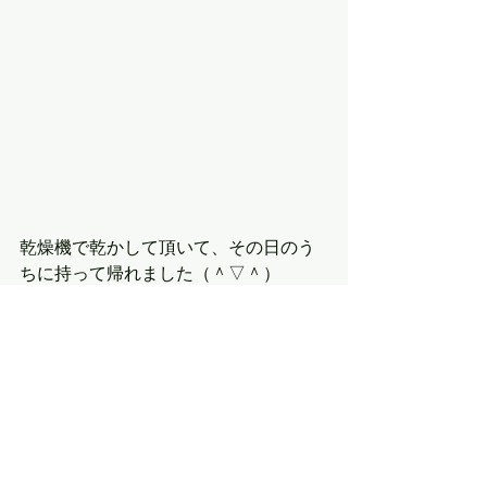
乾燥機で乾かして頂いて、その日のう
ちに持って帰れました（＾▽＾）
こちらは全て今回の体験会で作成した
雪花絞りです！！
同じ色で染めた反物でも柄が違うと染
織液に浸ける時間の違いのせいでしょ
うか？また違った色に見えてきます
し、雰囲気も変わってくるのがともて
素敵でした♪♪♪　