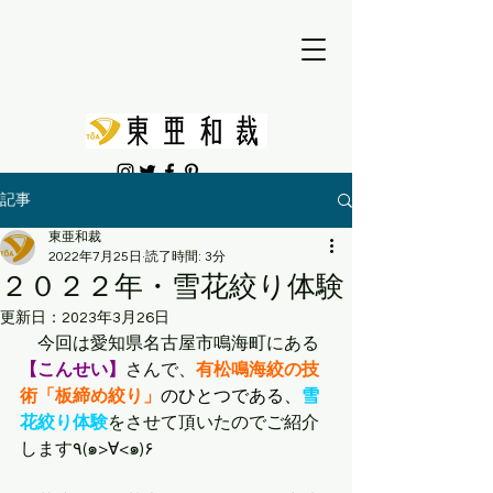
記事
東亜和裁
2022年7月25日
読了時間: 3分
２０２２年・雪花絞り体験
更新日：
2023年3月26日
　今回は愛知県名古屋市鳴海町にある
【こんせい】
さんで、
有松鳴海絞の技
術「板締め絞り」
のひとつである、
雪
花絞り体験
をさせて頂いたのでご紹介
します٩(๑>∀<๑)۶